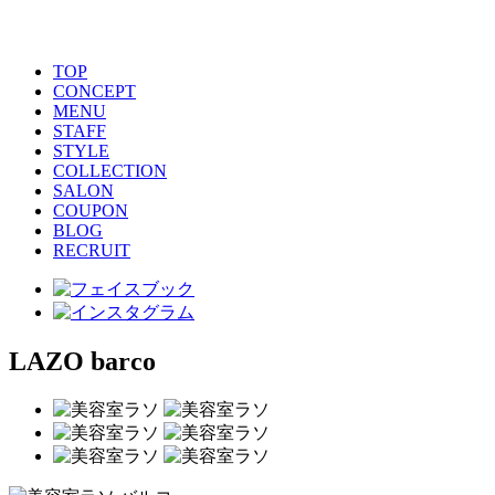
TOP
CONCEPT
MENU
STAFF
STYLE
COLLECTION
SALON
COUPON
BLOG
RECRUIT
LAZO barco