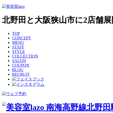
北野田と大阪狭山市に2店舗展
TOP
CONCEPT
MENU
STAFF
STYLE
COLLECTION
SALON
COUPON
BLOG
RECRUIT