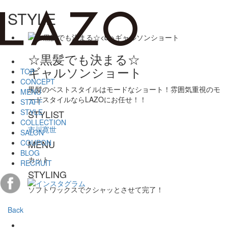
STYLE
☆黒髪でも決まる☆
ギャルソンショート
TOP
CONCEPT
黒髪のベストスタイルはモードなショート！雰囲気重視のモ
MENU
ードスタイルならLAZOにお任せ！！
STAFF
STYLE
STYLIST
COLLECTION
市川寛世
SALON
COUPON
MENU
BLOG
カット
RECRUIT
STYLING
ソフトワックスでクシャッとさせて完了！
Back