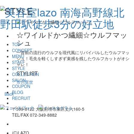
STYLE
☆ワイルドかつ繊細☆ウルフマッ
シュ
TOP
CONCEPT
一昔前の流行のウルフを現代風にリバイバルしたウルフマッ
MENU
シュ！毛先を軽くしすぎず束感を残したウルフカットがオシ
STAFF
ャレ！
STYLE
STYLIST
COLLECTION
SALON
市川寛世
COUPON
BLOG
Back
RECRUIT
〒599-8122 大阪府堺市東区丈六160-5
TEL/FAX 072-349-8882
(C)LAZO