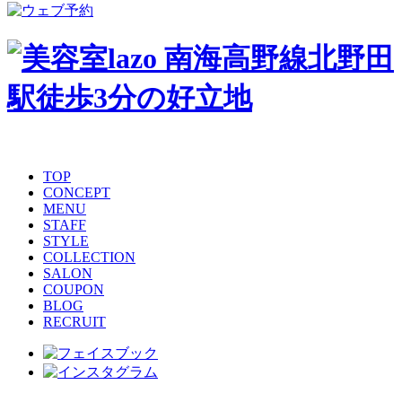
TOP
CONCEPT
MENU
STAFF
STYLE
COLLECTION
SALON
COUPON
BLOG
RECRUIT