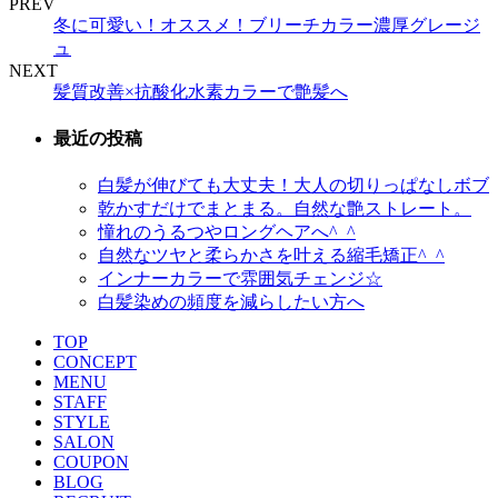
PREV
冬に可愛い！オススメ！ブリーチカラー濃厚グレージ
ュ
NEXT
髪質改善×抗酸化水素カラーで艶髪へ
最近の投稿
白髪が伸びても大丈夫！大人の切りっぱなしボブ
乾かすだけでまとまる。自然な艶ストレート。
憧れのうるつやロングヘアへ^_^
自然なツヤと柔らかさを叶える縮毛矯正^_^
インナーカラーで雰囲気チェンジ☆
白髪染めの頻度を減らしたい方へ
TOP
CONCEPT
MENU
STAFF
STYLE
SALON
COUPON
BLOG