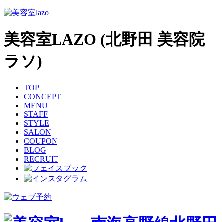
美容室LAZO (北野田 美容院
ラソ)
TOP
CONCEPT
MENU
STAFF
STYLE
SALON
COUPON
BLOG
RECRUIT