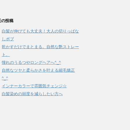
近の投稿
白髪が伸びても大丈夫！大人の切りっぱな
しボブ
乾かすだけでまとまる。自然な艶ストレー
ト。
憧れのうるつやロングヘアへ^_^
自然なツヤと柔らかさを叶える縮毛矯正
^_^
インナーカラーで雰囲気チェンジ☆
白髪染めの頻度を減らしたい方へ