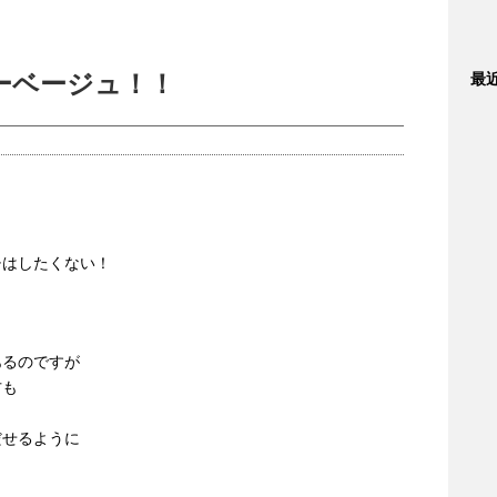
ーベージュ！！
最
チはしたくない！
あるのですが
方も
だせるように