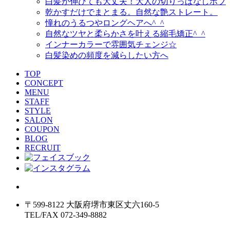
白髪が伸びても大丈夫！大人の切りっぱなしボブ
乾かすだけでまとまる。自然な艶ストレート。
憧れのうるつやロングヘアへ^_^
自然なツヤと柔らかさを叶える縮毛矯正^_^
インナーカラーで雰囲気チェンジ☆
白髪染めの頻度を減らしたい方へ
TOP
CONCEPT
MENU
STAFF
STYLE
SALON
COUPON
BLOG
RECRUIT
〒599-8122 大阪府堺市東区丈六160-5
TEL/FAX 072-349-8882