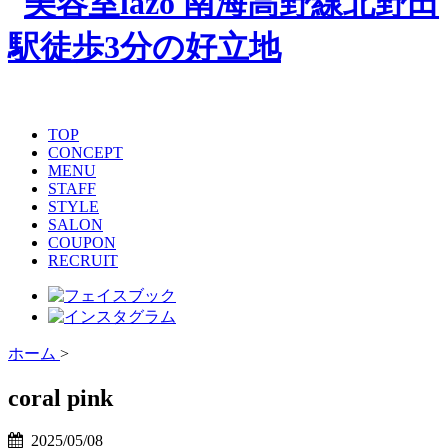
TOP
CONCEPT
MENU
STAFF
STYLE
SALON
COUPON
RECRUIT
ホーム
>
coral pink
2025/05/08