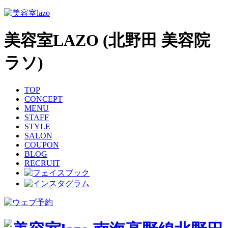
美容室LAZO (北野田 美容院
ラソ)
TOP
CONCEPT
MENU
STAFF
STYLE
SALON
COUPON
BLOG
RECRUIT