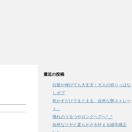
最近の投稿
白髪が伸びても大丈夫！大人の切りっぱな
しボブ
乾かすだけでまとまる。自然な艶ストレー
ト。
憧れのうるつやロングヘアへ^_^
自然なツヤと柔らかさを叶える縮毛矯正