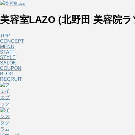
美容室LAZO (北野田 美容院ラ
TOP
CONCEPT
MENU
STAFF
STYLE
SALON
COUPON
BLOG
RECRUIT