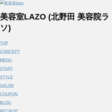
美容室LAZO (北野田 美容院ラ
ソ)
TOP
CONCEPT
MENU
STAFF
STYLE
SALON
COUPON
BLOG
RECRUIT