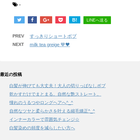
-
B!
LINEへ送る
PREV
すっきりショートボブ
NEXT
milk tea greige 🤎🖤
最近の投稿
白髪が伸びても大丈夫！大人の切りっぱなしボブ
乾かすだけでまとまる。自然な艶ストレート。
憧れのうるつやロングヘアへ^_^
自然なツヤと柔らかさを叶える縮毛矯正^_^
インナーカラーで雰囲気チェンジ☆
白髪染めの頻度を減らしたい方へ