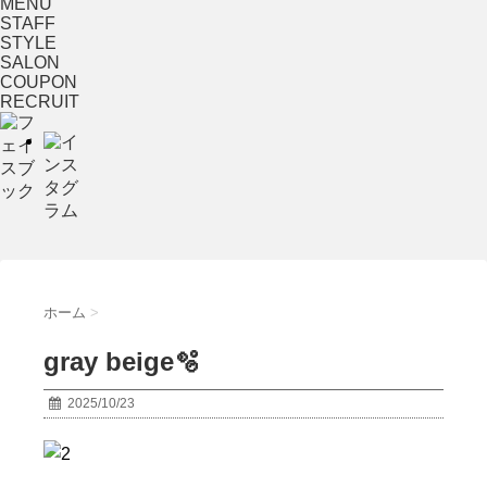
MENU
STAFF
STYLE
SALON
COUPON
RECRUIT
ホーム
>
gray beige🫧
2025/10/23