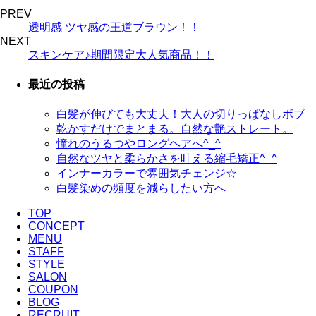
PREV
透明感 ツヤ感の王道ブラウン！！
NEXT
スキンケア♪期間限定大人気商品！！
最近の投稿
白髪が伸びても大丈夫！大人の切りっぱなしボブ
乾かすだけでまとまる。自然な艶ストレート。
憧れのうるつやロングヘアへ^_^
自然なツヤと柔らかさを叶える縮毛矯正^_^
インナーカラーで雰囲気チェンジ☆
白髪染めの頻度を減らしたい方へ
TOP
CONCEPT
MENU
STAFF
STYLE
SALON
COUPON
BLOG
RECRUIT