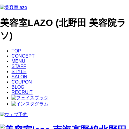
美容室LAZO (北野田 美容院ラ
ソ)
TOP
CONCEPT
MENU
STAFF
STYLE
SALON
COUPON
BLOG
RECRUIT