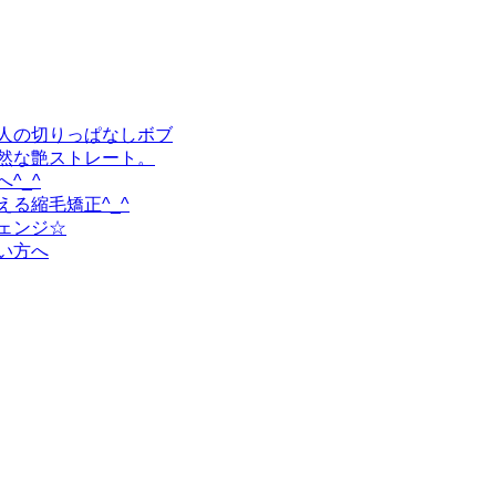
人の切りっぱなしボブ
然な艶ストレート。
^_^
る縮毛矯正^_^
ェンジ☆
い方へ