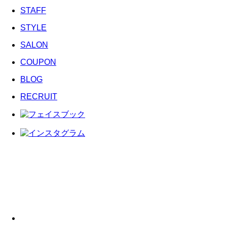
STAFF
STYLE
SALON
COUPON
BLOG
RECRUIT