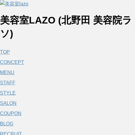
美容室LAZO (北野田 美容院ラ
ソ)
TOP
CONCEPT
MENU
STAFF
STYLE
SALON
COUPON
BLOG
RECRUIT